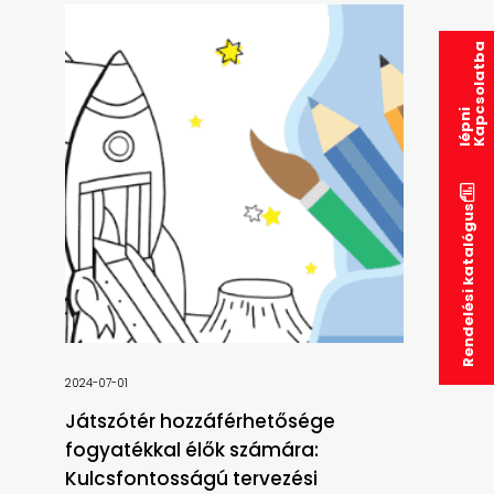
K
a
p
s
o
l
a
t
b
a
l
é
p
n
c
i
Rendelési katalógus
2024-07-01
Játszótér hozzáférhetősége
fogyatékkal élők számára:
Kulcsfontosságú tervezési