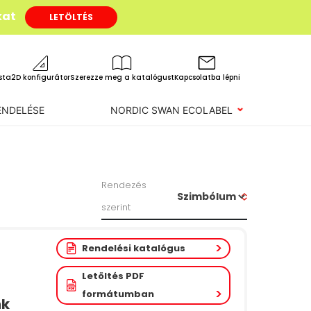
kat
LETÖLTÉS
ista
2D konfigurátor
Szerezze meg a katalógust
Kapcsolatba lépni
ENDELÉSE
NORDIC SWAN ECOLABEL
Rendezés
szerint
Rendelési katalógus
Letöltés PDF
formátumban
nk