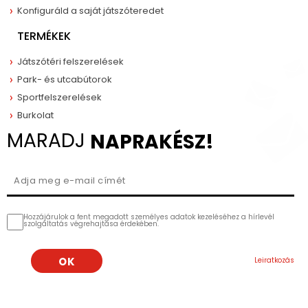
Konfiguráld a saját játszóteredet
TERMÉKEK
Játszótéri felszerelések
Park- és utcabútorok
Sportfelszerelések
Burkolat
MARADJ
NAPRAKÉSZ!
Hozzájárulok a fent megadott személyes adatok kezeléséhez a hírlevél
szolgáltatás végrehajtása érdekében.