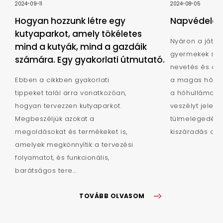
2024-09-11
2024-08-05
Hogyan hozzunk létre egy
Napvédelem 
kutyaparkot, amely tökéletes
Nyáron a játsz
mind a kutyák, mind a gazdáik
gyermekek szá
számára. Egy gyakorlati útmutató.
nevetés és a já
Ebben a cikkben gyakorlati
a magas hőmér
tippeket talál arra vonatkozóan,
a hőhullámok i
hogyan tervezzen kutyaparkot.
veszélyt jelent
Megbeszéljük azokat a
túlmelegedés,
megoldásokat és termékeket is,
kiszáradás c...
amelyek megkönnyítik a tervezési
folyamatot, és funkcionális,
barátságos tere...
TOVÁBB OLVASOM