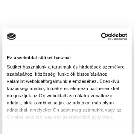
Ez a weboldal sütiket használ
Sütiket használunk a tartalmak és hirdetések személyre
szabásához, közösségi funkciók biztosításához,
valamint weboldalforgalmunk elemzéséhez. Ezenkívül
közösségi média-, hirdető- és elemező partnereinkkel
megosztjuk az Ön weboldalhasználatra vonatkozó
adatait, akik kombinálhatják az adatokat más olyan
adatokkal, amelyeket Ön adott meg számukra vagy az
Ön által használt más szolgáltatásokból gyűjtöttek.
Egyedi játszóteret szeretne?
Hozzájárulás