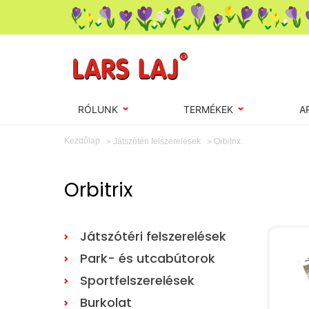
RÓLUNK
TERMÉKEK
A
Kezdőlap
Orbitrix
Játszótéri felszerelések
Orbitrix
Játszótéri felszerelések
Park- és utcabútorok
Sportfelszerelések
Burkolat