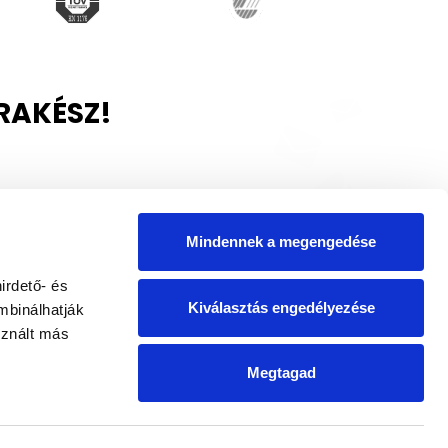
RAKÉSZ!
személyes adatok
atás végrehajtása
Mindennek a megengedése
irdető- és
Kiválasztás engedélyezése
mbinálhatják
sznált más
Megtagad