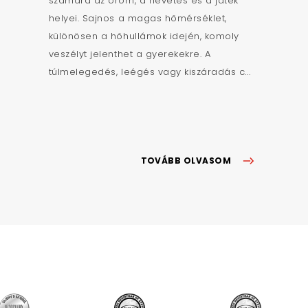
számára az öröm, a nevetés és a játék
helyei. Sajnos a magas hőmérséklet,
különösen a hőhullámok idején, komoly
veszélyt jelenthet a gyerekekre. A
túlmelegedés, leégés vagy kiszáradás c...
TOVÁBB OLVASOM