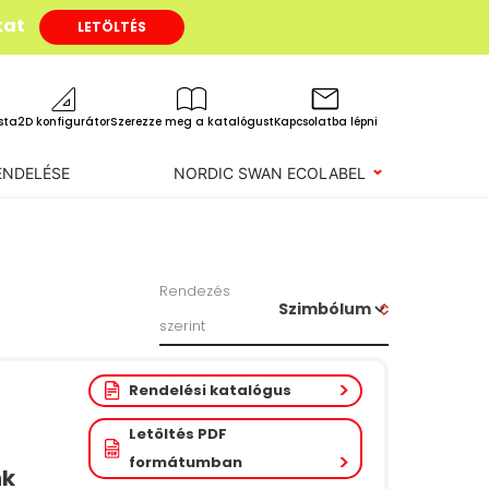
kat
LETÖLTÉS
ista
2D konfigurátor
Szerezze meg a katalógust
Kapcsolatba lépni
ENDELÉSE
NORDIC SWAN ECOLABEL
Rendezés
szerint
Rendelési katalógus
Letöltés PDF
formátumban
nk