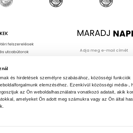
MARADJ
NAP
KEK
téri felszerelések
 és utcabútorok
felszerelések
Hozzájárulok a fent megadott 
at
znál
kezeléséhez a hírlevél szolgált
érdekében.
almak és hirdetések személyre szabásához, közösségi funkciók
weboldalforgalmunk elemzéséhez. Ezenkívül közösségi média-, h
gosztjuk az Ön weboldalhasználatra vonatkozó adatait, akik ko
atokkal, amelyeket Ön adott meg számukra vagy az Ön által ha
k.