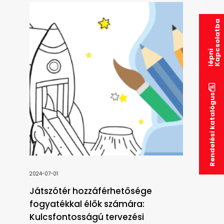
K
a
p
s
o
l
a
t
b
a
l
é
p
n
c
i
Rendelési katalógus
2024-07-01
Játszótér hozzáférhetősége
fogyatékkal élők számára:
Kulcsfontosságú tervezési