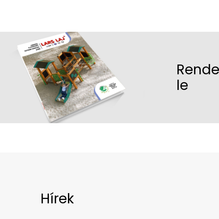
Rende
le
Hírek