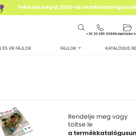
Tekintse meg új 2025-es termékkatalógusun
+36 30 685 0099
Érdeklődési l
R ÉS VR FÁJLOK
FÁJLOK
KATALÓGUS R
Rendelje meg vagy
töltse le
a termékkatalógusu