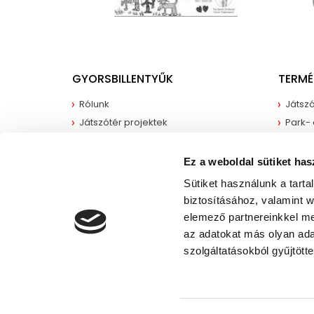
GYORSBILLENTYŰK
TERMÉ
Rólunk
Játszó
Játszótér projektek
Park-
Kapcsolatba lépni
Sport
Hírek
Burkol
Ez a weboldal sütiket has
Rendelési katalógus
Sütiket használunk a tart
Konfiguráld a saját játszóteredet
biztosításához, valamint 
elemező partnereinkkel me
az adatokat más olyan ad
szolgáltatásokból gyűjtötte