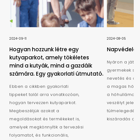
2024-09-11
2024-08-05
Hogyan hozzunk létre egy
Napvédelem 
kutyaparkot, amely tökéletes
Nyáron a játsz
mind a kutyák, mind a gazdáik
gyermekek szá
számára. Egy gyakorlati útmutató.
nevetés és a já
Ebben a cikkben gyakorlati
a magas hőmér
tippeket talál arra vonatkozóan,
a hőhullámok i
hogyan tervezzen kutyaparkot.
veszélyt jelent
Megbeszéljük azokat a
túlmelegedés,
megoldásokat és termékeket is,
kiszáradás c...
amelyek megkönnyítik a tervezési
folyamatot, és funkcionális,