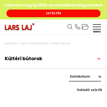
Tekintse meg új 2025-es termékkatalógusunkat
LETÖLTÉS
MENU
Kültéri bútorok
Kezdőlap
Park- és utcabútorok
Kültéri bútorok
Haladó szűrők