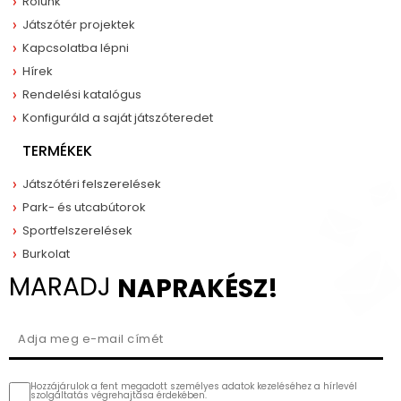
Rólunk
Játszótér projektek
Kapcsolatba lépni
Hírek
Rendelési katalógus
Konfiguráld a saját játszóteredet
TERMÉKEK
Játszótéri felszerelések
Park- és utcabútorok
Sportfelszerelések
Burkolat
MARADJ
NAPRAKÉSZ!
Hozzájárulok a fent megadott személyes adatok kezeléséhez a hírlevél
szolgáltatás végrehajtása érdekében.