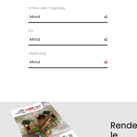
Kritikus esési magasság
Kor
Alapanyag
Rende
le