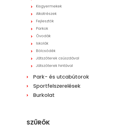
Kisgyermekek
Alkatrészek
Fejlesztők
Parkok
Óvodák
Iskolák
Bölcsődék
Játszóterek csúszdával
Játszóterek hintával
Park- és utcabútorok
Sportfelszerelések
Burkolat
SZŰRŐK