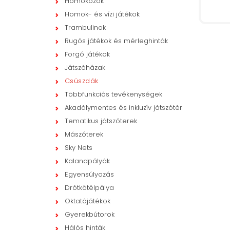
Homokozók
Homok- és vízi játékok
Trambulinok
Rugós játékok és mérleghinták
Forgó játékok
Játszóházak
Csúszdák
Többfunkciós tevékenységek
Akadálymentes és inkluzív játszótér
Tematikus játszóterek
Mászóterek
Sky Nets
Kalandpályák
Egyensúlyozás
Drótkötélpálya
Oktatójátékok
Gyerekbútorok
Hálós hinták