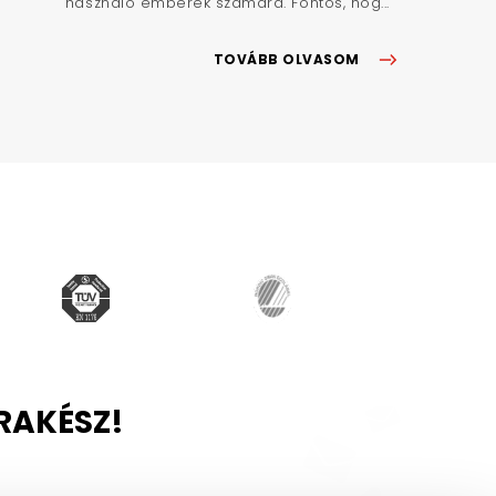
használó emberek számára. Fontos, hog...
TOVÁBB OLVASOM
RAKÉSZ!