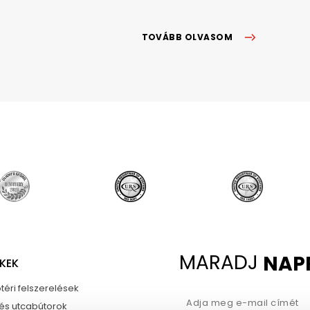
TOVÁBB OLVASOM
MARADJ
NAP
KEK
téri felszerelések
 és utcabútorok