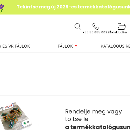
Tekintse meg új 2025-es termékkatalógusun
+36 30 685 0099
Érdeklődési l
R ÉS VR FÁJLOK
FÁJLOK
KATALÓGUS R
Rendelje meg vagy
töltse le
a termékkatalógusu