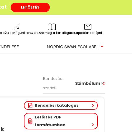
kat
LETÖLTÉS
ista
2D konfigurátor
Szerezze meg a katalógust
Kapcsolatba lépni
ENDELÉSE
NORDIC SWAN ECOLABEL
Rendezés
szerint
Rendelési katalógus
Letöltés PDF
formátumban
nk