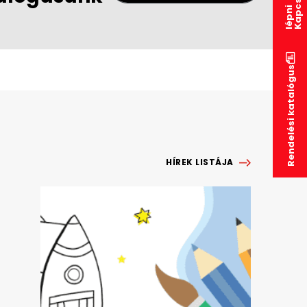
c
i
Rendelési katalógus
HÍREK LISTÁJA