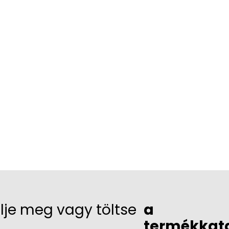
lje meg vagy töltse
a
termékkat