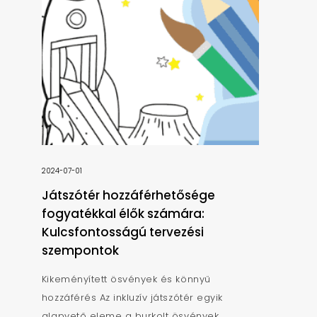
2024-07-01
Játszótér hozzáférhetősége
fogyatékkal élők számára:
Kulcsfontosságú tervezési
szempontok
Kikeményített ösvények és könnyű
hozzáférés Az inkluzív játszótér egyik
alapvető eleme a burkolt ösvények