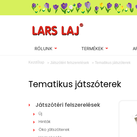
RÓLUNK
TERMÉKEK
A
Kezdőlap
Tematikus játszóterek
Játszótéri felszerelések
Tematikus játszóterek
Játszótéri felszerelések
Új
Hinták
Öko játszóterek