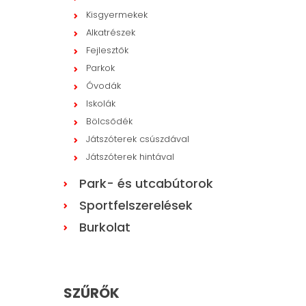
Kisgyermekek
Alkatrészek
Fejlesztők
Parkok
Óvodák
Iskolák
Bölcsődék
Játszóterek csúszdával
Játszóterek hintával
Park- és utcabútorok
Sportfelszerelések
Burkolat
SZŰRŐK