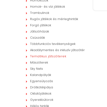
Homokozók
Homok- és vízi játékok
Trambulinok
Rugós játékok és mérleghinták
Forgó játékok
Játszóházak
Csúszdák
Többfunkciós tevékenységek
Akadálymentes és inkluzív játszótér
Tematikus játszóterek
Mászóterek
Sky Nets
Kalandpályák
Egyensúlyozás
Drótkötélpálya
Oktatójátékok
Gyerekbútorok
Hálós hinták