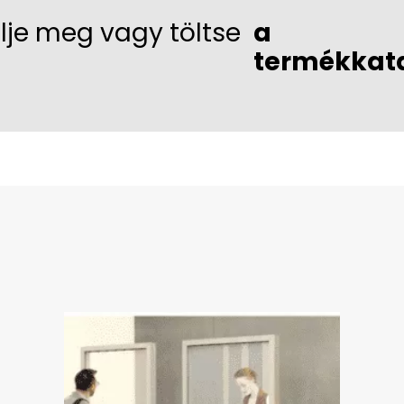
lje meg vagy töltse
a
termékkat