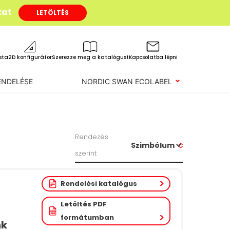
kat
LETÖLTÉS
ista
2D konfigurátor
Szerezze meg a katalógust
Kapcsolatba lépni
ENDELÉSE
NORDIC SWAN ECOLABEL
Rendezés
szerint
Rendelési katalógus
Letöltés PDF
formátumban
nk