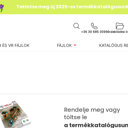
Tekintse meg új 2025-es termékkatalógusun
+36 30 685 0099
Érdeklődési l
R ÉS VR FÁJLOK
FÁJLOK
KATALÓGUS R
Rendelje meg vagy
töltse le
a termékkatalógusu