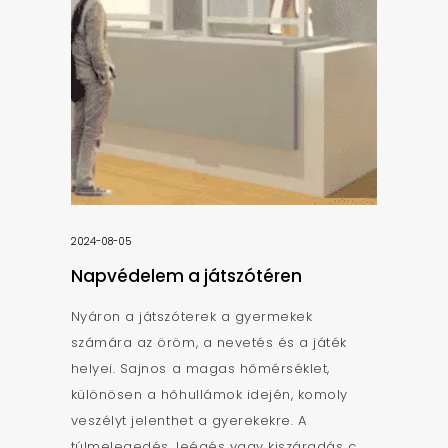
2024-08-05
Napvédelem a játszótéren
Nyáron a játszóterek a gyermekek
számára az öröm, a nevetés és a játék
helyei. Sajnos a magas hőmérséklet,
különösen a hőhullámok idején, komoly
veszélyt jelenthet a gyerekekre. A
túlmelegedés, leégés vagy kiszáradás c...