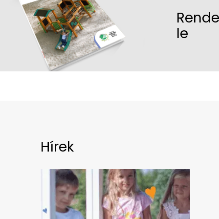
Rende
le
Hírek