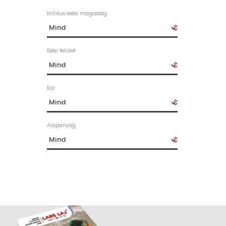
Kritikus esési magasság
Esési felület
Kor
Alapanyag